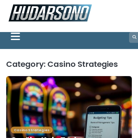
Skip
to
content
Category:
Casino Strategies
Casino Strategies