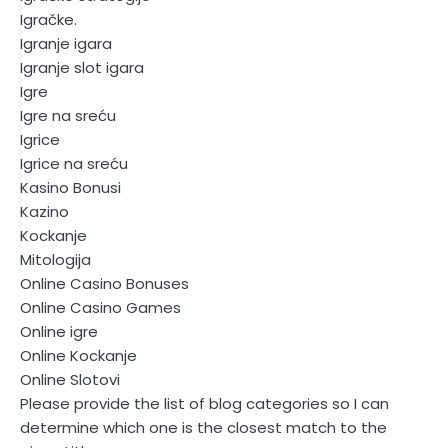
Igračke.
Igranje igara
Igranje slot igara
Igre
Igre na sreću
Igrice
Igrice na sreću
Kasino Bonusi
Kazino
Kockanje
Mitologija
Online Casino Bonuses
Online Casino Games
Online igre
Online Kockanje
Online Slotovi
Please provide the list of blog categories so I can
determine which one is the closest match to the