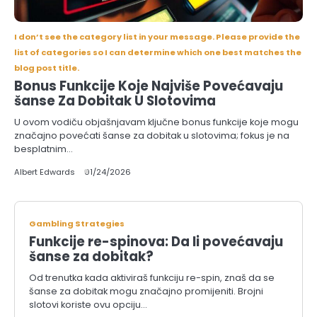
I don’t see the category list in your message. Please provide the
list of categories so I can determine which one best matches the
blog post title.
Bonus Funkcije Koje Najviše Povećavaju
šanse Za Dobitak U Slotovima
U ovom vodiču objašnjavam ključne bonus funkcije koje mogu
značajno povećati šanse za dobitak u slotovima; fokus je na
besplatnim…
Albert Edwards
01/24/2026
Gambling Strategies
Funkcije re-spinova: Da li povećavaju
šanse za dobitak?
Od trenutka kada aktiviraš funkciju re-spin, znaš da se
šanse za dobitak mogu značajno promijeniti. Brojni
slotovi koriste ovu opciju…