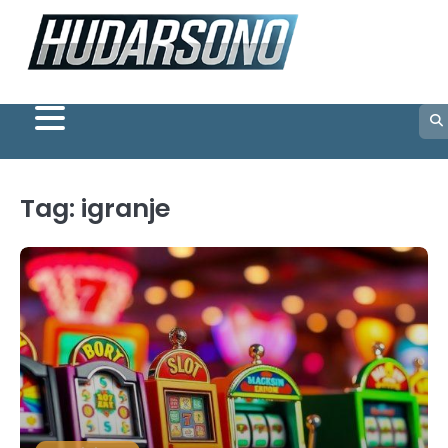
Skip
to
content
Tag:
igranje