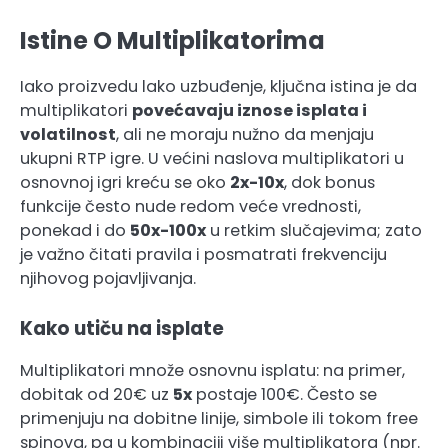
Istine O Multiplikatorima
Iako proizvedu lako uzbuđenje, ključna istina je da
multiplikatori
povećavaju iznose isplata i
volatilnost
, ali ne moraju nužno da menjaju
ukupni RTP igre. U većini naslova multiplikatori u
osnovnoj igri kreću se oko
2x-10x
, dok bonus
funkcije često nude redom veće vrednosti,
ponekad i do
50x-100x
u retkim slučajevima; zato
je važno čitati pravila i posmatrati frekvenciju
njihovog pojavljivanja.
Kako utiču na isplate
Multiplikatori množe osnovnu isplatu: na primer,
dobitak od 20€ uz
5x
postaje 100€. Često se
primenjuju na dobitne linije, simbole ili tokom free
spinova, pa u kombinaciji više multiplikatora (npr.