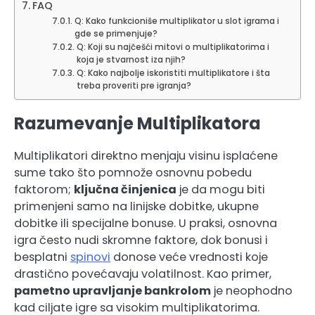
FAQ
Q: Kako funkcioniše multiplikator u slot igrama i
gde se primenjuje?
Q: Koji su najčešći mitovi o multiplikatorima i
koja je stvarnost iza njih?
Q: Kako najbolje iskoristiti multiplikatore i šta
treba proveriti pre igranja?
Razumevanje Multiplikatora
Multiplikatori direktno menjaju visinu isplaćene
sume tako što pomnože osnovnu pobedu
faktorom;
ključna činjenica
je da mogu biti
primenjeni samo na linijske dobitke, ukupne
dobitke ili specijalne bonuse. U praksi, osnovna
igra često nudi skromne faktore, dok bonusi i
besplatni
spinovi
donose veće vrednosti koje
drastično povećavaju volatilnost. Kao primer,
pametno upravljanje bankrolom
je neophodno
kad ciljate igre sa visokim multiplikatorima.