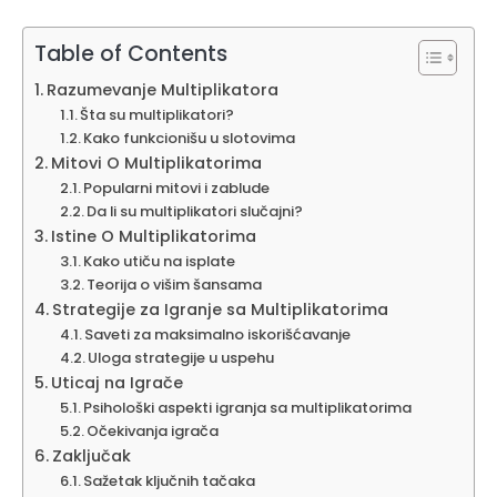
Table of Contents
Razumevanje Multiplikatora
Šta su multiplikatori?
Kako funkcionišu u slotovima
Mitovi O Multiplikatorima
Popularni mitovi i zablude
Da li su multiplikatori slučajni?
Istine O Multiplikatorima
Kako utiču na isplate
Teorija o višim šansama
Strategije za Igranje sa Multiplikatorima
Saveti za maksimalno iskorišćavanje
Uloga strategije u uspehu
Uticaj na Igrače
Psihološki aspekti igranja sa multiplikatorima
Očekivanja igrača
Zaključak
Sažetak ključnih tačaka