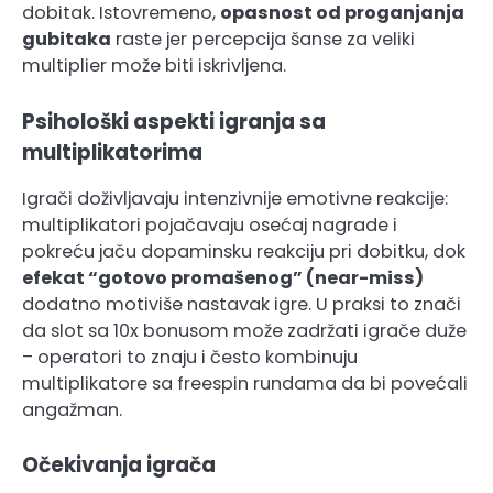
dobitak. Istovremeno,
opasnost od proganjanja
gubitaka
raste jer percepcija šanse za veliki
multiplier može biti iskrivljena.
Psihološki aspekti igranja sa
multiplikatorima
Igrači doživljavaju intenzivnije emotivne reakcije:
multiplikatori pojačavaju osećaj nagrade i
pokreću jaču dopaminsku reakciju pri dobitku, dok
efekat “gotovo promašenog” (near-miss)
dodatno motiviše nastavak igre. U praksi to znači
da slot sa 10x bonusom može zadržati igrače duže
– operatori to znaju i često kombinuju
multiplikatore sa freespin rundama da bi povećali
angažman.
Očekivanja igrača