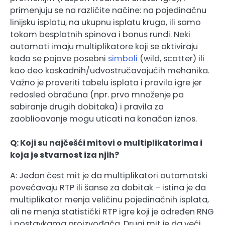
primenjuju se na različite načine: na pojedinačnu
linijsku isplatu, na ukupnu isplatu kruga, ili samo
tokom besplatnih spinova i bonus rundi. Neki
automati imaju multiplikatore koji se aktiviraju
kada se pojave posebni
simboli
(wild, scatter) ili
kao deo kaskadnih/udvostručavajućih mehanika.
Važno je proveriti tabelu isplata i pravila igre jer
redosled obračuna (npr. prvo množenje pa
sabiranje drugih dobitaka) i pravila za
zaoblioavanje mogu uticati na konačan iznos.
Q: Koji su najčešći mitovi o multiplikatorima i
koja je stvarnost iza njih?
A: Jedan čest mit je da multiplikatori automatski
povećavaju RTP ili šanse za dobitak – istina je da
multiplikator menja veličinu pojedinačnih isplata,
ali ne menja statistički RTP igre koji je određen RNG
i postavkama proizvođača. Drugi mit je da veći