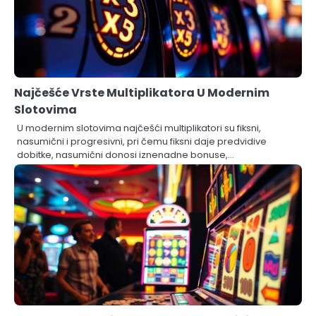
Najčešće Vrste Multiplikatora U Modernim
Slotovima
U modernim slotovima najčešći multiplikatori su fiksni,
nasumični i progresivni, pri čemu fiksni daje predvidive
dobitke, nasumični donosi iznenadne bonuse,…