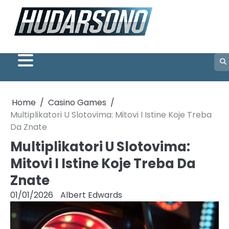
Skip
to
content
Home
Casino Games
Multiplikatori U Slotovima: Mitovi I Istine Koje Treba
Da Znate
Multiplikatori U Slotovima:
Mitovi I Istine Koje Treba Da
Znate
01/01/2026
Albert Edwards