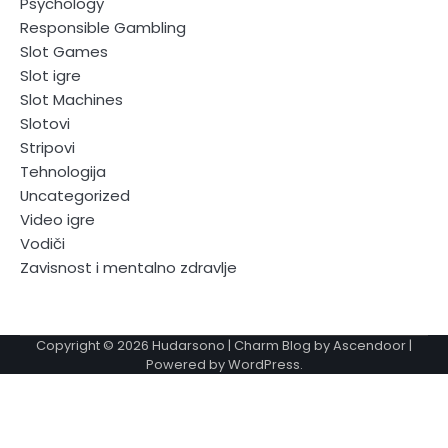
Psychology
Responsible Gambling
Slot Games
Slot igre
Slot Machines
Slotovi
Stripovi
Tehnologija
Uncategorized
Video igre
Vodiči
Zavisnost i mentalno zdravlje
Copyright © 2026
Hudarsono
| Charm Blog by
Ascendoor
|
Powered by
WordPress
.