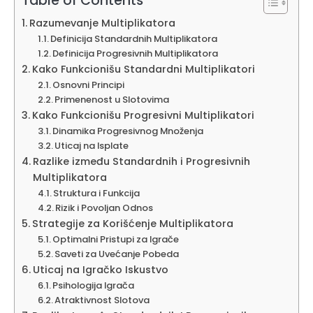
Table of Contents
Razumevanje Multiplikatora
Definicija Standardnih Multiplikatora
Definicija Progresivnih Multiplikatora
Kako Funkcionišu Standardni Multiplikatori
Osnovni Principi
Primenenost u Slotovima
Kako Funkcionišu Progresivni Multiplikatori
Dinamika Progresivnog Množenja
Uticaj na Isplate
Razlike između Standardnih i Progresivnih
Multiplikatora
Struktura i Funkcija
Rizik i Povoljan Odnos
Strategije za Korišćenje Multiplikatora
Optimalni Pristupi za Igrače
Saveti za Uvećanje Pobeda
Uticaj na Igračko Iskustvo
Psihologija Igrača
Atraktivnost Slotova