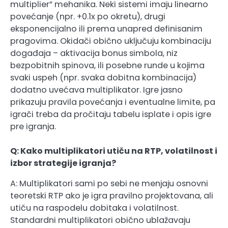
multiplier” mehanika. Neki sistemi imaju linearno
povećanje (npr. +0.1x po okretu), drugi
eksponencijalno ili prema unapred definisanim
pragovima. Okidači obično uključuju kombinaciju
događaja – aktivacija bonus simbola, niz
bezpobitnih spinova, ili posebne runde u kojima
svaki uspeh (npr. svaka dobitna kombinacija)
dodatno uvećava multiplikator. Igre jasno
prikazuju pravila povećanja i eventualne limite, pa
igrači treba da pročitaju tabelu isplate i opis igre
pre igranja.
Q: Kako multiplikatori utiču na RTP, volatilnost i
izbor strategije igranja?
A: Multiplikatori sami po sebi ne menjaju osnovni
teoretski RTP ako je igra pravilno projektovana, ali
utiču na raspodelu dobitaka i volatilnost.
Standardni multiplikatori obično ublažavaju