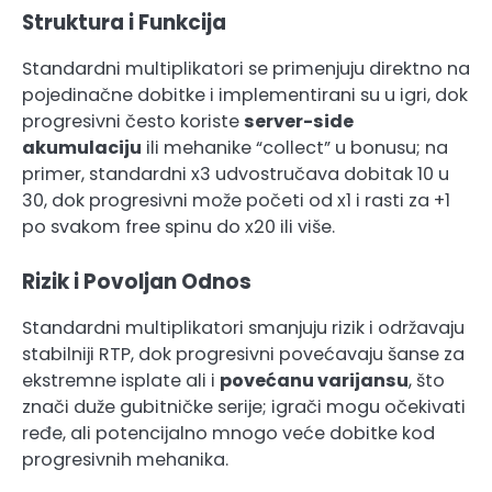
Struktura i Funkcija
Standardni multiplikatori se primenjuju direktno na
pojedinačne dobitke i implementirani su u igri, dok
progresivni često koriste
server-side
akumulaciju
ili mehanike “collect” u bonusu; na
primer, standardni x3 udvostručava dobitak 10 u
30, dok progresivni može početi od x1 i rasti za +1
po svakom free spinu do x20 ili više.
Rizik i Povoljan Odnos
Standardni multiplikatori smanjuju rizik i održavaju
stabilniji RTP, dok progresivni povećavaju šanse za
ekstremne isplate ali i
povećanu varijansu
, što
znači duže gubitničke serije; igrači mogu očekivati
ređe, ali potencijalno mnogo veće dobitke kod
progresivnih mehanika.