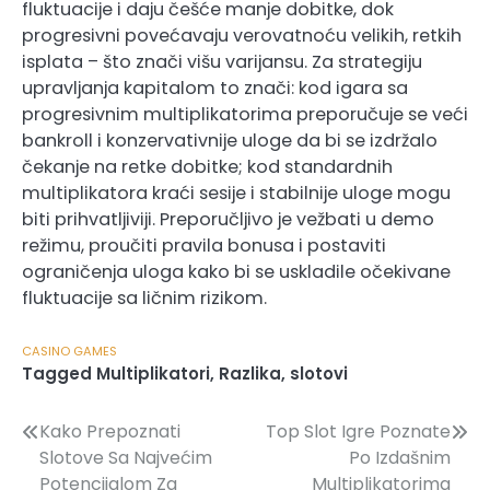
fluktuacije i daju češće manje dobitke, dok
progresivni povećavaju verovatnoću velikih, retkih
isplata – što znači višu varijansu. Za strategiju
upravljanja kapitalom to znači: kod igara sa
progresivnim multiplikatorima preporučuje se veći
bankroll i konzervativnije uloge da bi se izdržalo
čekanje na retke dobitke; kod standardnih
multiplikatora kraći sesije i stabilnije uloge mogu
biti prihvatljiviji. Preporučljivo je vežbati u demo
režimu, proučiti pravila bonusa i postaviti
ograničenja uloga kako bi se uskladile očekivane
fluktuacije sa ličnim rizikom.
CASINO GAMES
Tagged
Multiplikatori
,
Razlika
,
slotovi
Post
Kako Prepoznati
Top Slot Igre Poznate
Slotove Sa Najvećim
Po Izdašnim
navigation
Potencijalom Za
Multiplikatorima