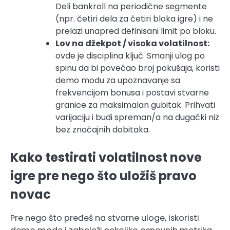
Deli bankroll na periodične segmente
(npr. četiri dela za četiri bloka igre) i ne
prelazi unapred definisani limit po bloku.
Lov na džekpot / visoka volatilnost:
ovde je disciplina ključ. Smanji ulog po
spinu da bi povećao broj pokušaja, koristi
demo modu za upoznavanje sa
frekvencijom bonusa i postavi stvarne
granice za maksimalan gubitak. Prihvati
varijaciju i budi spreman/a na dugački niz
bez značajnih dobitaka.
Kako testirati volatilnost nove
igre pre nego što uložiš pravo
novac
Pre nego što pređeš na stvarne uloge, iskoristi