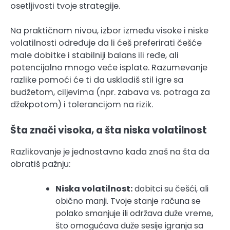
osetljivosti tvoje strategije.
Na praktičnom nivou, izbor između visoke i niske
volatilnosti određuje da li ćeš preferirati češće
male dobitke i stabilniji balans ili ređe, ali
potencijalno mnogo veće isplate. Razumevanje
razlike pomoći će ti da uskladiš stil igre sa
budžetom, ciljevima (npr. zabava vs. potraga za
džekpotom) i tolerancijom na rizik.
Šta znači visoka, a šta niska volatilnost
Razlikovanje je jednostavno kada znaš na šta da
obratiš pažnju:
Niska volatilnost:
dobitci su češći, ali
obično manji. Tvoje stanje računa se
polako smanjuje ili održava duže vreme,
što omogućava duže sesije igranja sa