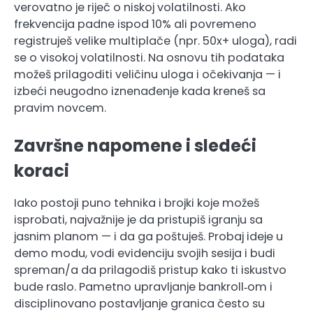
verovatno je riječ o niskoj volatilnosti. Ako
frekvencija padne ispod 10% ali povremeno
registruješ velike multiplače (npr. 50x+ uloga), radi
se o visokoj volatilnosti. Na osnovu tih podataka
možeš prilagoditi veličinu uloga i očekivanja — i
izbeći neugodno iznenađenje kada kreneš sa
pravim novcem.
Završne napomene i sledeći
koraci
Iako postoji puno tehnika i brojki koje možeš
isprobati, najvažnije je da pristupiš igranju sa
jasnim planom — i da ga poštuješ. Probaj ideje u
demo modu, vodi evidenciju svojih sesija i budi
spreman/a da prilagodiš pristup kako ti iskustvo
bude raslo. Pametno upravljanje bankroll‑om i
disciplinovano postavljanje granica često su