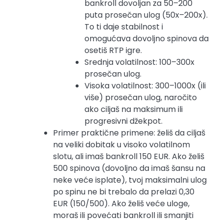
bankroll dovoljan za 50–200
puta prosečan ulog (50x–200x).
To ti daje stabilnost i
omogućava dovoljno spinova da
osetiš RTP igre.
Srednja volatilnost: 100–300x
prosečan ulog.
Visoka volatilnost: 300–1000x (ili
više) prosečan ulog, naročito
ako ciljaš na maksimum ili
progresivni džekpot.
Primer praktične primene: želiš da ciljaš
na veliki dobitak u visoko volatilnom
slotu, ali imaš bankroll 150 EUR. Ako želiš
500 spinova (dovoljno da imaš šansu na
neke veće isplate), tvoj maksimalni ulog
po spinu ne bi trebalo da prelazi 0,30
EUR (150/500). Ako želiš veće uloge,
moraš ili povećati bankroll ili smanjiti