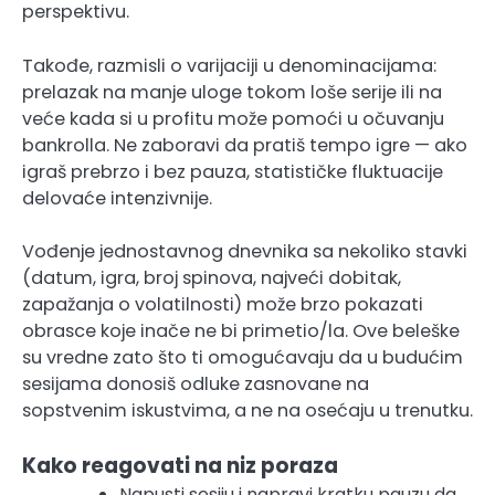
perspektivu.
Takođe, razmisli o varijaciji u denominacijama:
prelazak na manje uloge tokom loše serije ili na
veće kada si u profitu može pomoći u očuvanju
bankrolla. Ne zaboravi da pratiš tempo igre — ako
igraš prebrzo i bez pauza, statističke fluktuacije
delovaće intenzivnije.
Vođenje jednostavnog dnevnika sa nekoliko stavki
(datum, igra, broj spinova, najveći dobitak,
zapažanja o volatilnosti) može brzo pokazati
obrasce koje inače ne bi primetio/la. Ove beleške
su vredne zato što ti omogućavaju da u budućim
sesijama donosiš odluke zasnovane na
sopstvenim iskustvima, a ne na osećaju u trenutku.
Kako reagovati na niz poraza
Napusti sesiju i napravi kratku pauzu da