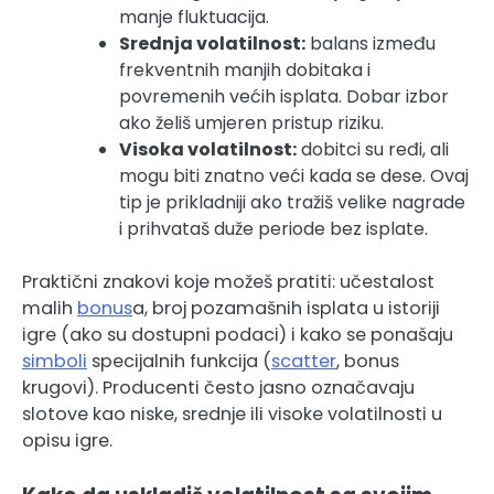
manje fluktuacija.
Srednja volatilnost:
balans između
frekventnih manjih dobitaka i
povremenih većih isplata. Dobar izbor
ako želiš umjeren pristup riziku.
Visoka volatilnost:
dobitci su ređi, ali
mogu biti znatno veći kada se dese. Ovaj
tip je prikladniji ako tražiš velike nagrade
i prihvataš duže periode bez isplate.
Praktični znakovi koje možeš pratiti: učestalost
malih
bonus
a, broj pozamašnih isplata u istoriji
igre (ako su dostupni podaci) i kako se ponašaju
simboli
specijalnih funkcija (
scatter
, bonus
krugovi). Producenti često jasno označavaju
slotove kao niske, srednje ili visoke volatilnosti u
opisu igre.