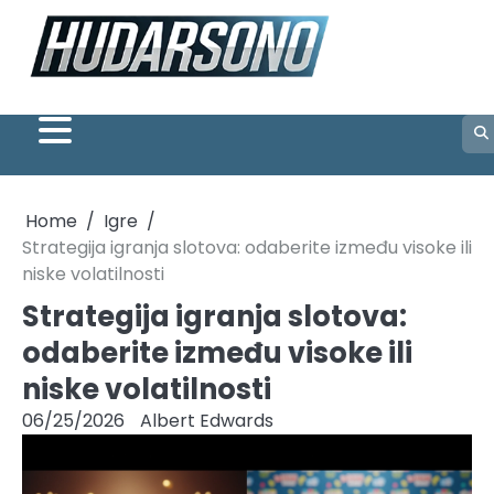
Skip
to
content
Home
Igre
Strategija igranja slotova: odaberite između visoke ili
niske volatilnosti
Strategija igranja slotova:
odaberite između visoke ili
niske volatilnosti
06/25/2026
Albert Edwards