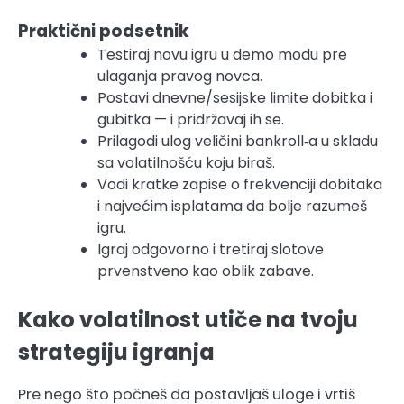
Praktični podsetnik
Testiraj novu igru u demo modu pre
ulaganja pravog novca.
Postavi dnevne/sesijske limite dobitka i
gubitka — i pridržavaj ih se.
Prilagodi ulog veličini bankroll‑a u skladu
sa volatilnošću koju biraš.
Vodi kratke zapise o frekvenciji dobitaka
i najvećim isplatama da bolje razumeš
igru.
Igraj odgovorno i tretiraj slotove
prvenstveno kao oblik zabave.
Kako volatilnost utiče na tvoju
strategiju igranja
Pre nego što počneš da postavljaš uloge i vrtiš