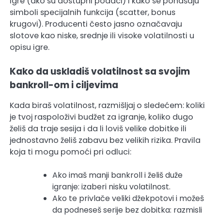
igre (ako su dostupni podaci) i kako se ponašaju
simboli specijalnih funkcija (scatter, bonus
krugovi). Producenti često jasno označavaju
slotove kao niske, srednje ili visoke volatilnosti u
opisu igre.
Kako da uskladiš volatilnost sa svojim
bankroll-om i ciljevima
Kada biraš volatilnost, razmišljaj o sledećem: koliki
je tvoj raspoloživi budžet za igranje, koliko dugo
želiš da traje sesija i da li loviš velike dobitke ili
jednostavno želiš zabavu bez velikih rizika. Pravila
koja ti mogu pomoći pri odluci:
Ako imaš manji bankroll i želiš duže
igranje: izaberi nisku volatilnost.
Ako te privlače veliki džekpotovi i možeš
da podneseš serije bez dobitka: razmisli