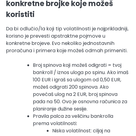
konkretne brojke koje možeš
koristiti
Da bi odlučio/la koji tip volatilnosti je najprikladniji,
korisno je prevesti apstraktne pojmove u
konkretne brojeve. Evo nekoliko jednostavnih
proračuna i primera koje možeš odmah primeniti.
Broj spinova koji možeš odigrati = tvoj
bankroll / iznos uloga po spinu. Ako imaš
100 EUR i igraš sa ulogom od 0,50 EUR,
možeš odigrati 200 spinova. Ako
povećaš ulog na 2 EUR, broj spinova
pada na 50. Ovo je osnovna računica za
planiranje dužine sesije.
Pravila palca za veličinu bankrolla
prema volatilnosti:
Niska volatilnost: ciljaj na