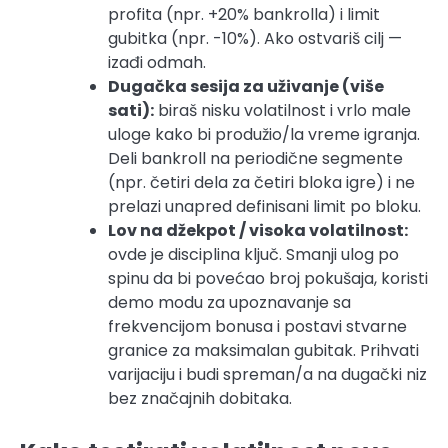
profita (npr. +20% bankrolla) i limit
gubitka (npr. -10%). Ako ostvariš cilj —
izađi odmah.
Dugačka sesija za uživanje (više
sati):
biraš nisku volatilnost i vrlo male
uloge kako bi produžio/la vreme igranja.
Deli bankroll na periodične segmente
(npr. četiri dela za četiri bloka igre) i ne
prelazi unapred definisani limit po bloku.
Lov na džekpot / visoka volatilnost:
ovde je disciplina ključ. Smanji ulog po
spinu da bi povećao broj pokušaja, koristi
demo modu za upoznavanje sa
frekvencijom bonusa i postavi stvarne
granice za maksimalan gubitak. Prihvati
varijaciju i budi spreman/a na dugački niz
bez značajnih dobitaka.