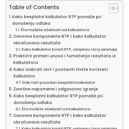
Table of Contents
Kako besplatni kalkulator RTP pomaže pri
donošenju odluka
Šta možete očekivati od kalkulatora
Osnovne komponente RTP i kako kalkulator
obračunava rezultate
Kako kalkulator koristi RTP, varijansu i broj okretaja
Praktični primeri unosa i tumačenja rezultata iz
kalkulatora
Kako izabrati slot i postaviti limite koristeći
kalkulator
Gde naći pouzdan besplatni kalkulator
Završne napomene i odgovorno igranje
Kako besplatni kalkulator RTP pomaže pri
donošenju odluka
Šta možete očekivati od kalkulatora
Osnovne komponente RTP i kako kalkulator
obračunava rezultate
Kako kalkulator koristi RTP, varijansu i broj okretaja