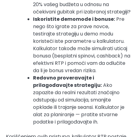
20% vašeg budžeta u odnosu na
očekivani gubitak pri izabranoj strategiji?
Iskoristite demomode i bonuse:
Pre
nego što igrate za prave novce,
testirajte strategiju u demo modu
koristeći iste parametre u kalkulatoru.
Kalkulator takođe može simulirati uticaj
bonusa (besplatni spinovi, cashback) na
efektivni RTP i pomoći vam da odlučite
da li je bonus vredan rizika.
Redovno proveravajte i
prilagođavajte strategiju:
Ako
zapazite da realni rezultati značajno
odstupaju od simulacija, smanjite
opklade ili trajanje seansi. Kalkulator je
alat za planiranje — pratite stvarne
podatke i prilagođavajte ih.
Korišćenjem ovih pristupa, kalkulator RTP postaje