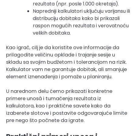
rezultata (npr. posle 1.000 okretaja).
Napredniji kalkulatori uključuju varijansu ili
distribuciju dobitaka kako bi prikazali
raspon mogućih rezultata i verovatnoću
velikih dobitaka.
Kao igrač, cilj je da koristite ove informacije da
prilagodite veličinu opklade i trajanje sesije u
skladu sa svojim budžetom i tolerancijom na rizik.
Kalkulator vam ne garantuje dobitak, ali smanjuje
element iznenađenja i pomaže u planiranju.
U narednom delu ćemo prikazati konkretne
primere unosâ i tumačenja rezultata iz
kalkulatora, kao i praktične savete kako da
izaberete slotove i postavite odgovarajuće limite
pre nego što počnete da igrate.