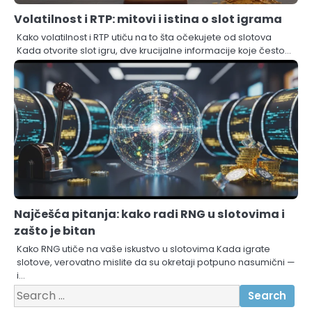
Volatilnost i RTP: mitovi i istina o slot igrama
Kako volatilnost i RTP utiču na to šta očekujete od slotova
Kada otvorite slot igru, dve krucijalne informacije koje često…
Najčešća pitanja: kako radi RNG u slotovima i
zašto je bitan
Kako RNG utiče na vaše iskustvo u slotovima Kada igrate
slotove, verovatno mislite da su okretaji potpuno nasumični —
i…
Search
for: