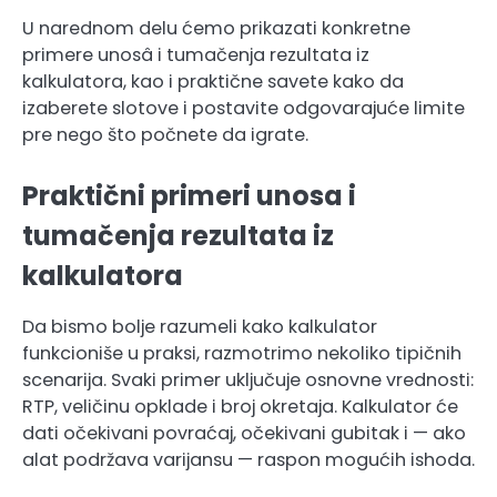
U narednom delu ćemo prikazati konkretne
primere unosâ i tumačenja rezultata iz
kalkulatora, kao i praktične savete kako da
izaberete slotove i postavite odgovarajuće limite
pre nego što počnete da igrate.
Praktični primeri unosa i
tumačenja rezultata iz
kalkulatora
Da bismo bolje razumeli kako kalkulator
funkcioniše u praksi, razmotrimo nekoliko tipičnih
scenarija. Svaki primer uključuje osnovne vrednosti:
RTP, veličinu opklade i broj okretaja. Kalkulator će
dati očekivani povraćaj, očekivani gubitak i — ako
alat podržava varijansu — raspon mogućih ishoda.