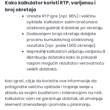
Kako kalkulator koristi RTP, varijansu i
broj okretaja
Unosite RTP igre (npr. 96%) i veličinu
opklade. Kalkulator zatim izračunava
očekivani gubitak ili dobitak po okretaju.
Dodavanjem broja okretaja dobijate
procenu kumulativnog očekivanog
rezultata (npr. posle 1.000 okretaja).
Napredniji kalkulatori uključuju varijansu ili
distribuciju dobitaka kako bi prikazali
raspon mogućih rezultata i verovatnoću
velikih dobitaka.
Kao igrač, cilj je da koristite ove informacije da
prilagodite veličinu opklade i trajanje sesije u
skladu sa svojim budžetom i tolerancijom na rizik.
Kalkulator vam ne garantuje dobitak, ali smanjuje
element iznenađenja i pomaže u planiranju.