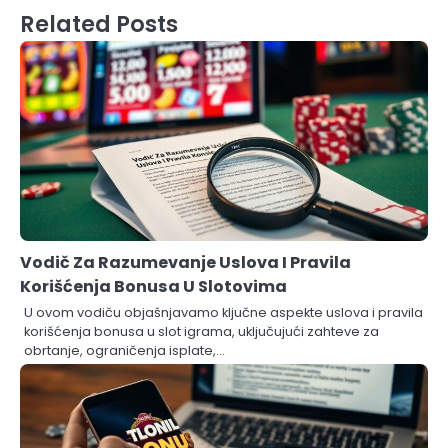
Related Posts
Vodič Za Razumevanje Uslova I Pravila
Korišćenja Bonusa U Slotovima
U ovom vodiču objašnjavamo ključne aspekte uslova i pravila
korišćenja bonusa u slot igrama, uključujući zahteve za
obrtanje, ograničenja isplate,…