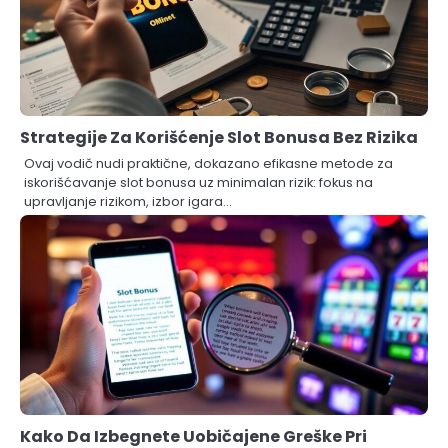
Strategije Za Korišćenje Slot Bonusa Bez Rizika
Ovaj vodič nudi praktične, dokazano efikasne metode za
iskorišćavanje slot bonusa uz minimalan rizik: fokus na
upravljanje rizikom, izbor igara…
Kako Da Izbegnete Uobičajene Greške Pri