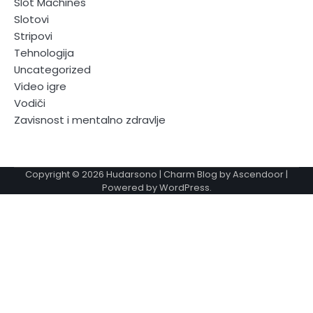
Slot Machines
Slotovi
Stripovi
Tehnologija
Uncategorized
Video igre
Vodiči
Zavisnost i mentalno zdravlje
Copyright © 2026
Hudarsono
| Charm Blog by
Ascendoor
|
Powered by
WordPress
.