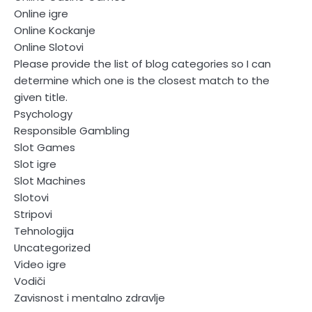
Online igre
Online Kockanje
Online Slotovi
Please provide the list of blog categories so I can
determine which one is the closest match to the
given title.
Psychology
Responsible Gambling
Slot Games
Slot igre
Slot Machines
Slotovi
Stripovi
Tehnologija
Uncategorized
Video igre
Vodiči
Zavisnost i mentalno zdravlje