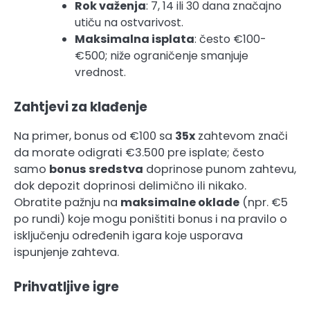
Rok važenja
: 7, 14 ili 30 dana značajno
utiču na ostvarivost.
Maksimalna isplata
: često €100-
€500; niže ograničenje smanjuje
vrednost.
Zahtjevi za klađenje
Na primer, bonus od €100 sa
35x
zahtevom znači
da morate odigrati €3.500 pre isplate; često
samo
bonus sredstva
doprinose punom zahtevu,
dok depozit doprinosi delimično ili nikako.
Obratite pažnju na
maksimalne oklade
(npr. €5
po rundi) koje mogu poništiti bonus i na pravilo o
isključenju određenih igara koje usporava
ispunjenje zahteva.
Prihvatljive igre