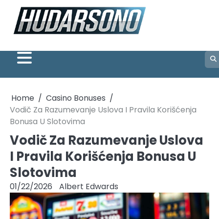
Skip
to
content
Home
Casino Bonuses
Vodič Za Razumevanje Uslova I Pravila Korišćenja
Bonusa U Slotovima
Vodič Za Razumevanje Uslova
I Pravila Korišćenja Bonusa U
Slotovima
01/22/2026
Albert Edwards