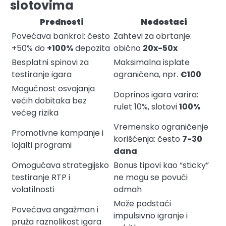
slotovima
Prednosti
Nedostaci
Povećava bankrol: često
Zahtevi za obrtanje:
+50% do
+100%
depozita
obično
20x-50x
Besplatni spinovi za
Maksimalna isplate
testiranje igara
ograničena, npr.
€100
Mogućnost osvajanja
Doprinos igara varira:
većih dobitaka bez
rulet 10%, slotovi
100%
većeg rizika
Vremensko ograničenje
Promotivne kampanje i
korišćenja: često
7-30
lojalti programi
dana
Omogućava strategijsko
Bonus tipovi kao “sticky”
testiranje RTP i
ne mogu se povući
volatilnosti
odmah
Može podstaći
Povećava angažman i
impulsivno igranje i
pruža raznolikost igara