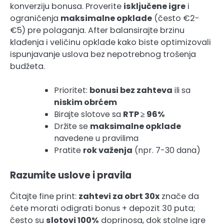
konverziju bonusa. Proverite
isključene igre
i
ograničenja
maksimalne opklade
(često €2-
€5) pre polaganja. After balansirajte brzinu
klađenja i veličinu opklade kako biste optimizovali
ispunjavanje uslova bez nepotrebnog trošenja
budžeta.
Prioritet:
bonusi bez zahteva
ili sa
niskim obrćem
Birajte slotove sa
RTP ≥ 96%
Držite se
maksimalne opklade
navedene u pravilima
Pratite
rok važenja
(npr. 7-30 dana)
Razumite uslove i pravila
Čitajte fine print:
zahtevi za obrt 30x
znače da
ćete morati odigrati bonus + depozit 30 puta;
često su
slotovi 100%
doprinosa, dok stolne igre