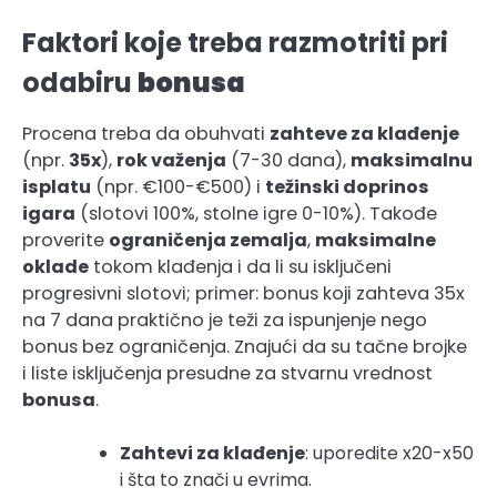
Faktori koje treba razmotriti pri
odabiru
bonusa
Procena treba da obuhvati
zahteve za klađenje
(npr.
35x
),
rok važenja
(7-30 dana),
maksimalnu
isplatu
(npr. €100-€500) i
težinski doprinos
igara
(slotovi 100%, stolne igre 0-10%). Takođe
proverite
ograničenja zemalja
,
maksimalne
oklade
tokom klađenja i da li su isključeni
progresivni slotovi; primer: bonus koji zahteva 35x
na 7 dana praktično je teži za ispunjenje nego
bonus bez ograničenja. Znajući da su tačne brojke
i liste isključenja presudne za stvarnu vrednost
bonusa
.
Zahtevi za klađenje
: uporedite x20-x50
i šta to znači u evrima.