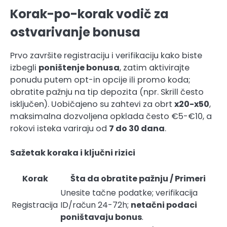
Korak-po-korak vodič za
ostvarivanje bonusa
Prvo završite registraciju i verifikaciju kako biste
izbegli
poništenje bonusa
, zatim aktivirajte
ponudu putem opt-in opcije ili promo koda;
obratite pažnju na tip depozita (npr. Skrill često
isključen). Uobičajeno su zahtevi za obrt
x20-x50
,
maksimalna dozvoljena opklada često €5-€10, a
rokovi isteka variraju od
7 do 30 dana
.
Sažetak koraka i ključni rizici
Korak
Šta da obratite pažnju / Primeri
Unesite tačne podatke; verifikacija
Registracija
ID/račun 24-72h;
netačni podaci
poništavaju bonus
.