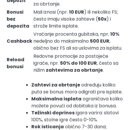
depozit
za obrtanje.
Bonusi
Mali iznosi (npr.
10 EUR
) ili nekoliko FS;
bez
često imaju visoke zahteve (
50x
) i
depozita
strože limite isplate.
Vraćanje procenta gubitaka, npr.
10%
Cashback
nedeljno do maksimalno
500 EUR
,
obično bez FS ali sa uslovima za isplatu.
Redovne promocije za postojeće
Reload
igrače, npr.
50% do 100 EUR
, često sa
bonusi
nižim
zahtevima za obrtanje
.
Zahtevi za obrtanje
određuju koliko
puta se bonus mora odigrati pre isplate.
Maksimalna isplata
ograničava koliko
možete povući od dobitaka iz bonusa.
Težinski doprinos
igara varira: slotovi
100%, stolne igre često 0-10%.
Rok isticanja
obično 7-30 dana;